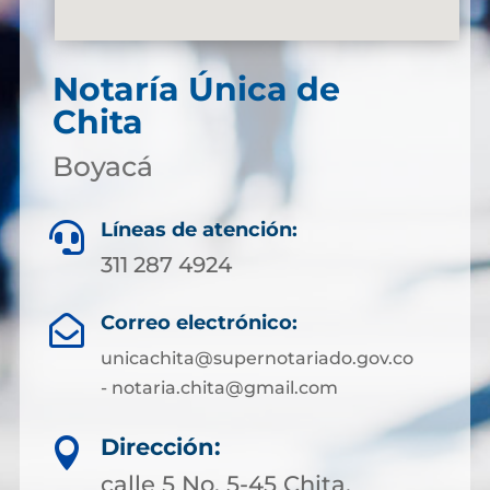
Notaría Única de
Chita
Boyacá
Líneas de atención:

311 287 4924
Correo electrónico:

unicachita@supernotariado.gov.co
- notaria.chita@gmail.com
Dirección:

calle 5 No. 5-45 Chita,