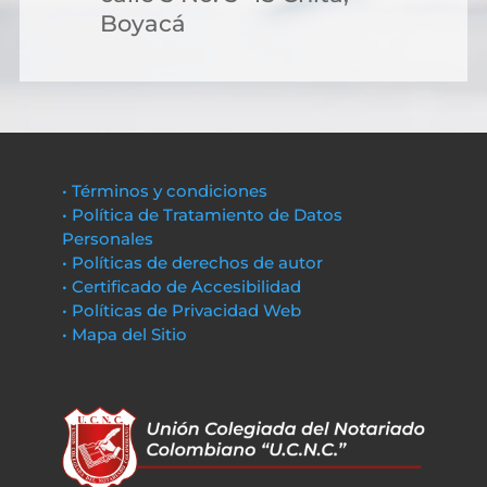
Boyacá
• Términos y condiciones
• Política de Tratamiento de Datos
Personales
• Políticas de derechos de autor
• Certificado de Accesibilidad
• Políticas de Privacidad Web
• Mapa del Sitio