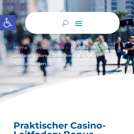
Abrir barra de herramientas
Home
Sin categoría
Praktischer Casino-
9
9
Leitfaden: Bonus berechnen, Ein- und
Auszahlungen
Praktischer Casino-