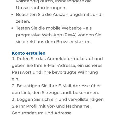
vollständig durch, insbesondere die
Umsatzanforderungen.
Beachten Sie die Auszahlungslimits und -
zeiten.
Testen Sie die mobile Webseite – als
progressive Web-App (PWA) können Sie
sie direkt aus dem Browser starten.
Konto erstellen
Rufen Sie das Anmeldeformular auf und
geben Sie Ihre E‑Mail-Adresse, ein sicheres
Passwort und Ihre bevorzugte Währung
ein.
Bestätigen Sie Ihre E‑Mail-Adresse über
den Link, den Sie zugesandt bekommen.
Loggen Sie sich ein und vervollständigen
Sie Ihr Profil mit Vor‑ und Nachname,
Geburtsdatum und Adresse.