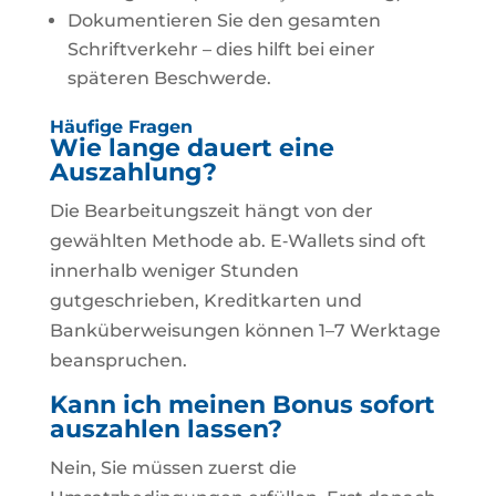
Dokumentieren Sie den gesamten
Schriftverkehr – dies hilft bei einer
späteren Beschwerde.
Häufige Fragen
Wie lange dauert eine
Auszahlung?
Die Bearbeitungszeit hängt von der
gewählten Methode ab. E‑Wallets sind oft
innerhalb weniger Stunden
gutgeschrieben, Kreditkarten und
Banküberweisungen können 1–7 Werktage
beanspruchen.
Kann ich meinen Bonus sofort
auszahlen lassen?
Nein, Sie müssen zuerst die