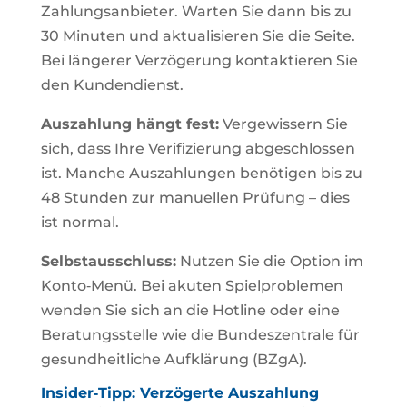
Zahlungsanbieter. Warten Sie dann bis zu
30 Minuten und aktualisieren Sie die Seite.
Bei längerer Verzögerung kontaktieren Sie
den Kundendienst.
Auszahlung hängt fest:
Vergewissern Sie
sich, dass Ihre Verifizierung abgeschlossen
ist. Manche Auszahlungen benötigen bis zu
48 Stunden zur manuellen Prüfung – dies
ist normal.
Selbstausschluss:
Nutzen Sie die Option im
Konto‑Menü. Bei akuten Spielproblemen
wenden Sie sich an die Hotline oder eine
Beratungsstelle wie die Bundeszentrale für
gesundheitliche Aufklärung (BZgA).
Insider‑Tipp: Verzögerte Auszahlung