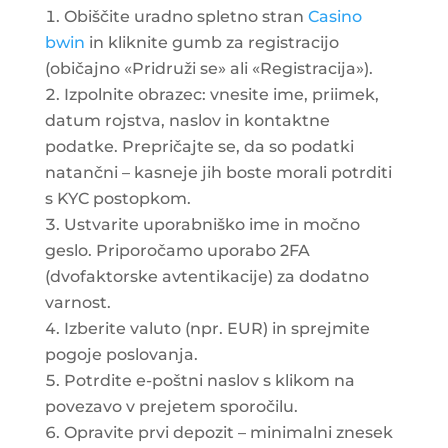
Obiščite uradno spletno stran
Casino
bwin
in kliknite gumb za registracijo
(običajno «Pridruži se» ali «Registracija»).
Izpolnite obrazec: vnesite ime, priimek,
datum rojstva, naslov in kontaktne
podatke. Prepričajte se, da so podatki
natančni – kasneje jih boste morali potrditi
s KYC postopkom.
Ustvarite uporabniško ime in močno
geslo. Priporočamo uporabo 2FA
(dvofaktorske avtentikacije) za dodatno
varnost.
Izberite valuto (npr. EUR) in sprejmite
pogoje poslovanja.
Potrdite e-poštni naslov s klikom na
povezavo v prejetem sporočilu.
Opravite prvi depozit – minimalni znesek