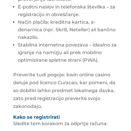
E-poštni naslov in telefonska številka – za
registracijo in obveščanje.
Način plačila: kreditna kartica, e-
denarnica (npr. Skrill, Neteller) ali bančno
nakazilo.
Stabilna internetna povezava – idealno za
igranje na namizju ali prek mobilno
optimizirane spletne strani (PWA).
Preverite tudi pogoje: bwin online casino
deluje pod licenco Curacao, kar pomeni, da
so dobitki lahko predmet lokalnega davka,
zato pred registracijo preverite svojo
zakonodajo.
Kako se registrirati
Sledite tem korakom za odprtje računa: