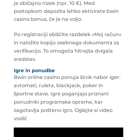
je običajno nizek (npr. 10 €). Med
postopkom depozita lahko aktivirate bwin
casino bonus, če je na voljo.
Po registraciji obiščite razdelek «Moj račun»
in naložite kopijo osebnega dokumenta za
verifikacijo. To omogoča hitrejša dvigala
sredstev.
Igre in ponudbe
Bwin online casino ponuja širok nabor iger:
avtomati, ruleta, blackjack, poker in
športne stave. Igre poganjajo priznani
ponudniki programske opreme, kar
zagotavlja pošteno igro. Oglejte si video
vodič