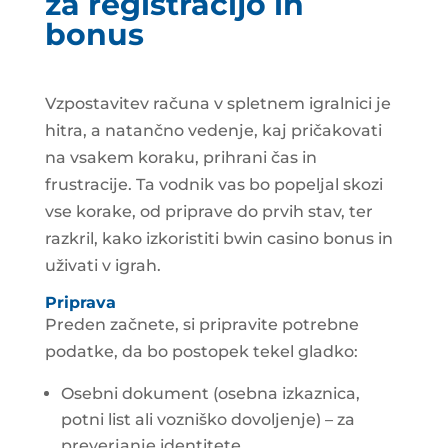
za registracijo in
bonus
Vzpostavitev računa v spletnem igralnici je
hitra, a natančno vedenje, kaj pričakovati
na vsakem koraku, prihrani čas in
frustracije. Ta vodnik vas bo popeljal skozi
vse korake, od priprave do prvih stav, ter
razkril, kako izkoristiti bwin casino bonus in
uživati v igrah.
Priprava
Preden začnete, si pripravite potrebne
podatke, da bo postopek tekel gladko:
Osebni dokument (osebna izkaznica,
potni list ali vozniško dovoljenje) – za
preverjanje identitete.