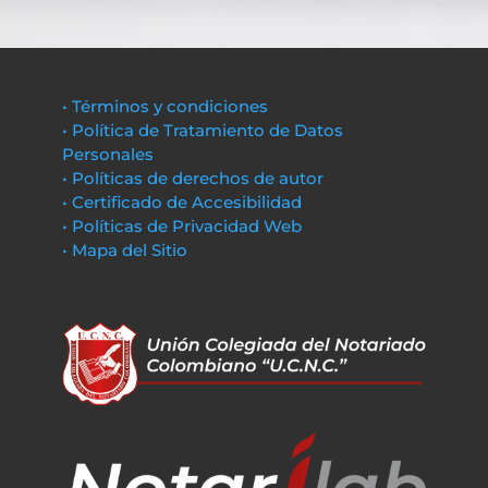
• Términos y condiciones
• Política de Tratamiento de Datos
Personales
• Políticas de derechos de autor
• Certificado de Accesibilidad
• Políticas de Privacidad Web
• Mapa del Sitio