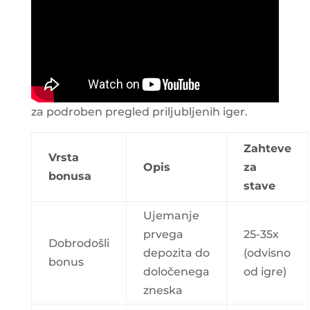
za podroben pregled priljubljenih iger.
Zahteve
Vrsta
Opis
za
bonusa
stave
Ujemanje
prvega
25-35x
Dobrodošli
depozita do
(odvisno
bonus
določenega
od igre)
zneska