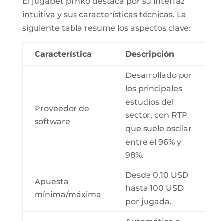
El jugabet plinko destaca por su interfaz
intuitiva y sus características técnicas. La
siguiente tabla resume los aspectos clave:
Característica
Descripción
Desarrollado por
los principales
estudios del
Proveedor de
sector, con RTP
software
que suele oscilar
entre el 96% y
98%.
Desde 0.10 USD
Apuesta
hasta 100 USD
mínima/máxima
por jugada.