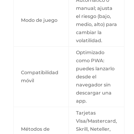
Automático o
manual; ajusta
el riesgo (bajo,
Modo de juego
medio, alto) para
cambiar la
volatilidad.
Optimizado
como PWA:
puedes lanzarlo
Compatibilidad
desde el
móvil
navegador sin
descargar una
app.
Tarjetas
Visa/Mastercard,
Métodos de
Skrill, Neteller,