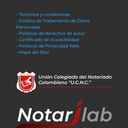
• Términos y condiciones
• Política de Tratamiento de Datos
Personales
• Políticas de derechos de autor
• Certificado de Accesibilidad
• Políticas de Privacidad Web
• Mapa del Sitio