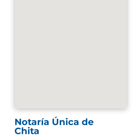
Notaría Única de
Chita