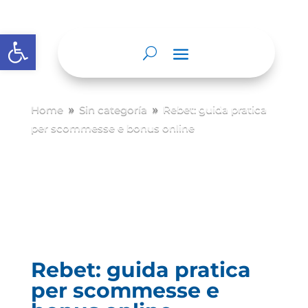
Abrir barra de herramientas
Home
Sin categoría
Rebet: guida pratica
9
9
per scommesse e bonus online
Rebet: guida pratica
per scommesse e