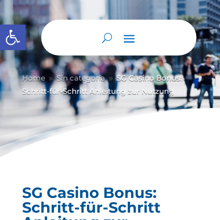
Abrir barra de herramientas
Home
Sin categoría
SG Casino Bonus:
9
9
Schritt-für-Schritt Anleitung zur Nutzung
SG Casino Bonus:
Schritt-für-Schritt