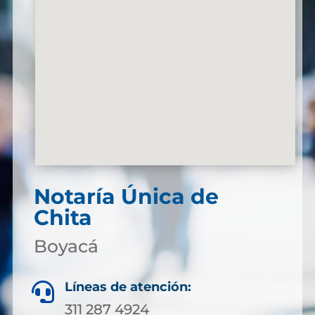
Notaría Única de
Chita
Boyacá
Líneas de atención:

311 287 4924