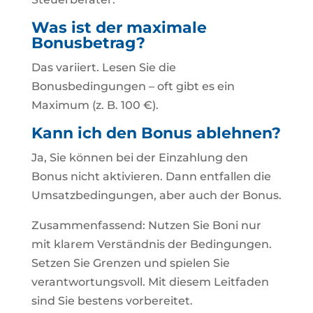
Was ist der maximale
Bonusbetrag?
Das variiert. Lesen Sie die
Bonusbedingungen – oft gibt es ein
Maximum (z. B. 100 €).
Kann ich den Bonus ablehnen?
Ja, Sie können bei der Einzahlung den
Bonus nicht aktivieren. Dann entfallen die
Umsatzbedingungen, aber auch der Bonus.
Zusammenfassend: Nutzen Sie Boni nur
mit klarem Verständnis der Bedingungen.
Setzen Sie Grenzen und spielen Sie
verantwortungsvoll. Mit diesem Leitfaden
sind Sie bestens vorbereitet.