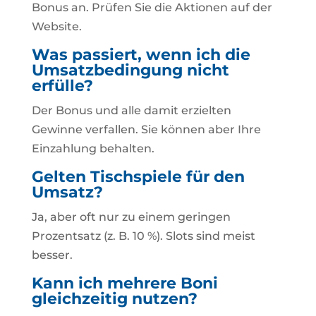
Bonus an. Prüfen Sie die Aktionen auf der
Website.
Was passiert, wenn ich die
Umsatzbedingung nicht
erfülle?
Der Bonus und alle damit erzielten
Gewinne verfallen. Sie können aber Ihre
Einzahlung behalten.
Gelten Tischspiele für den
Umsatz?
Ja, aber oft nur zu einem geringen
Prozentsatz (z. B. 10 %). Slots sind meist
besser.
Kann ich mehrere Boni
gleichzeitig nutzen?