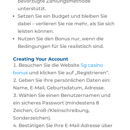
bevorzugte Zahlungsmethode
unterstützt.
Setzen Sie ein Budget und bleiben Sie
dabei – verlieren Sie nie mehr, als Sie sich
leisten können.
Nutzen Sie den Bonus nur, wenn die
Bedingungen für Sie realistisch sind.
Creating Your Account
Besuchen Sie die Website
Sg casino
bonus
und klicken Sie auf „Registrieren“.
Geben Sie Ihre persönlichen Daten ein:
Name, E-Mail, Geburtsdatum, Adresse.
Wählen Sie einen Benutzernamen und
ein sicheres Passwort (mindestens 8
Zeichen, Groß-/Kleinschreibung,
Sonderzeichen).
Bestätigen Sie Ihre E-Mail-Adresse über