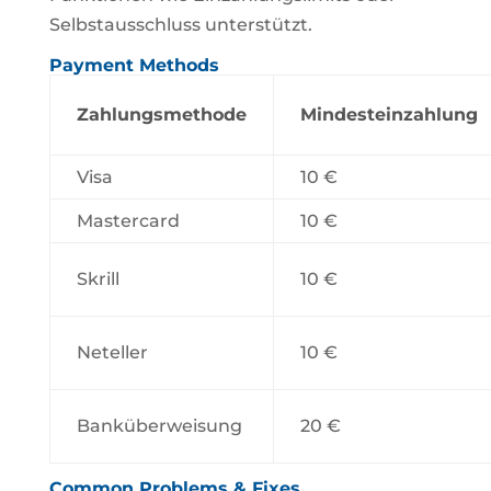
Selbstausschluss unterstützt.
Payment Methods
Zahlungsmethode
Mindesteinzahlung
Visa
10 €
Mastercard
10 €
Skrill
10 €
Neteller
10 €
Banküberweisung
20 €
Common Problems & Fixes