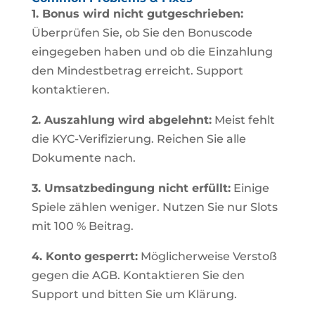
1. Bonus wird nicht gutgeschrieben:
Überprüfen Sie, ob Sie den Bonuscode
eingegeben haben und ob die Einzahlung
den Mindestbetrag erreicht. Support
kontaktieren.
2. Auszahlung wird abgelehnt:
Meist fehlt
die KYC-Verifizierung. Reichen Sie alle
Dokumente nach.
3. Umsatzbedingung nicht erfüllt:
Einige
Spiele zählen weniger. Nutzen Sie nur Slots
mit 100 % Beitrag.
4. Konto gesperrt:
Möglicherweise Verstoß
gegen die AGB. Kontaktieren Sie den
Support und bitten Sie um Klärung.