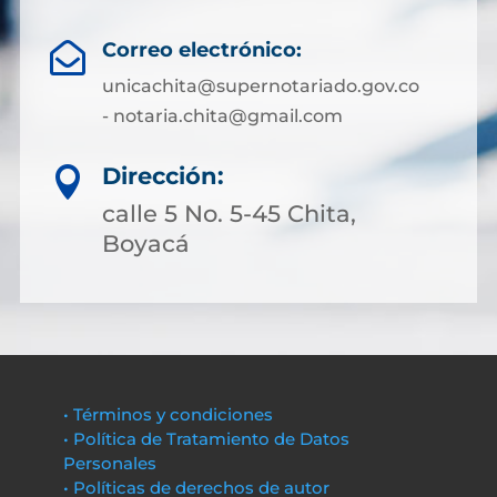
Correo electrónico:

unicachita@supernotariado.gov.co
- notaria.chita@gmail.com
Dirección:

calle 5 No. 5-45 Chita,
Boyacá
• Términos y condiciones
• Política de Tratamiento de Datos
Personales
• Políticas de derechos de autor