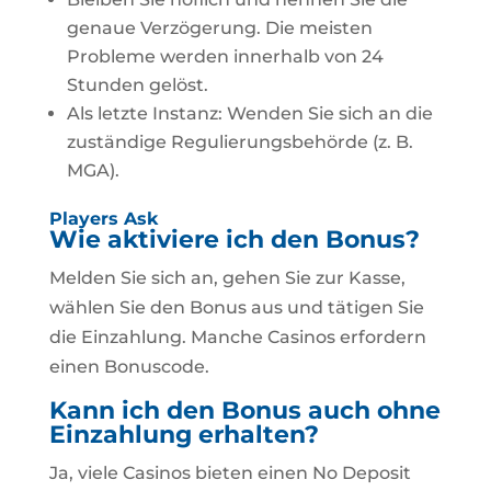
genaue Verzögerung. Die meisten
Probleme werden innerhalb von 24
Stunden gelöst.
Als letzte Instanz: Wenden Sie sich an die
zuständige Regulierungsbehörde (z. B.
MGA).
Players Ask
Wie aktiviere ich den Bonus?
Melden Sie sich an, gehen Sie zur Kasse,
wählen Sie den Bonus aus und tätigen Sie
die Einzahlung. Manche Casinos erfordern
einen Bonuscode.
Kann ich den Bonus auch ohne
Einzahlung erhalten?
Ja, viele Casinos bieten einen No Deposit