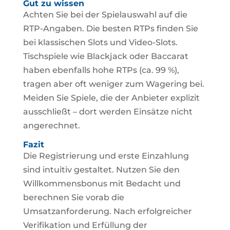
Gut zu wissen
Achten Sie bei der Spielauswahl auf die
RTP-Angaben. Die besten RTPs finden Sie
bei klassischen Slots und Video-Slots.
Tischspiele wie Blackjack oder Baccarat
haben ebenfalls hohe RTPs (ca. 99 %),
tragen aber oft weniger zum Wagering bei.
Meiden Sie Spiele, die der Anbieter explizit
ausschließt – dort werden Einsätze nicht
angerechnet.
Fazit
Die Registrierung und erste Einzahlung
sind intuitiv gestaltet. Nutzen Sie den
Willkommensbonus mit Bedacht und
berechnen Sie vorab die
Umsatzanforderung. Nach erfolgreicher
Verifikation und Erfüllung der