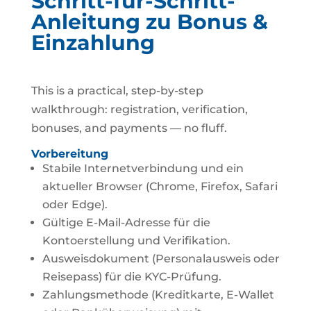
Schritt-für-Schritt-
Anleitung zu Bonus &
Einzahlung
This is a practical, step-by-step
walkthrough: registration, verification,
bonuses, and payments — no fluff.
Vorbereitung
Stabile Internetverbindung und ein
aktueller Browser (Chrome, Firefox, Safari
oder Edge).
Gültige E-Mail-Adresse für die
Kontoerstellung und Verifikation.
Ausweisdokument (Personalausweis oder
Reisepass) für die KYC-Prüfung.
Zahlungsmethode (Kreditkarte, E-Wallet