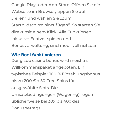
Google Play- oder App Store. Öffnen Sie die
Webseite im Browser, tippen Sie auf
„Teilen“ und wählen Sie „Zum
Startbildschirm hinzufügen“. So starten Sie
direkt mit einem Klick. Alle Funktionen,
inklusive Echtzeitspielen und
Bonusverwaltung, sind mobil voll nutzbar.
Wie Boni funktionieren
Der gizbo casino bonus wird meist als
Willkommenspaket angeboten. Ein
typisches Beispiel: 100 % Einzahlungsbonus
bis zu 200 € + 50 Free Spins für
ausgewählte Slots. Die
Umsatzbedingungen (Wagering) liegen
üblicherweise bei 30x bis 40x des
Bonusbetrags.