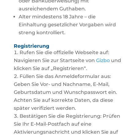
oder Banküberweisung) mit
ausreichendem Guthaben.
Alter mindestens 18 Jahre – die
Einhaltung gesetzlicher Vorgaben wird
streng kontrolliert.
Registrierung
Rufen Sie die offizielle Webseite auf:
Navigieren Sie zur Startseite von
Gizbo
und
klicken Sie auf „Registrieren“.
Füllen Sie das Anmeldeformular aus:
Geben Sie Vor- und Nachname, E-Mail,
Geburtsdatum und Wunschpasswort ein.
Achten Sie auf korrekte Daten, da diese
später verifiziert werden.
Bestätigen Sie die Registrierung: Prüfen
Sie Ihr E-Mail-Postfach auf eine
Aktivierungsnachricht und klicken Sie auf