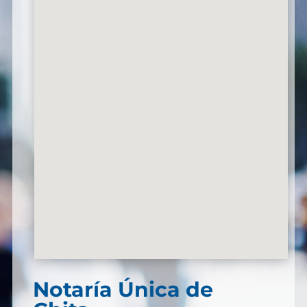
Notaría Única de