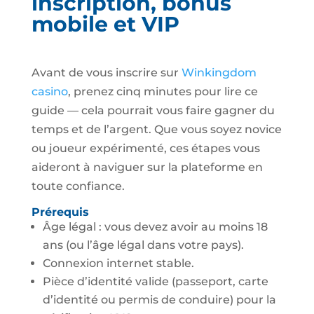
inscription, bonus
mobile et VIP
Avant de vous inscrire sur
Winkingdom
casino
, prenez cinq minutes pour lire ce
guide — cela pourrait vous faire gagner du
temps et de l’argent. Que vous soyez novice
ou joueur expérimenté, ces étapes vous
aideront à naviguer sur la plateforme en
toute confiance.
Prérequis
Âge légal : vous devez avoir au moins 18
ans (ou l’âge légal dans votre pays).
Connexion internet stable.
Pièce d’identité valide (passeport, carte
d’identité ou permis de conduire) pour la