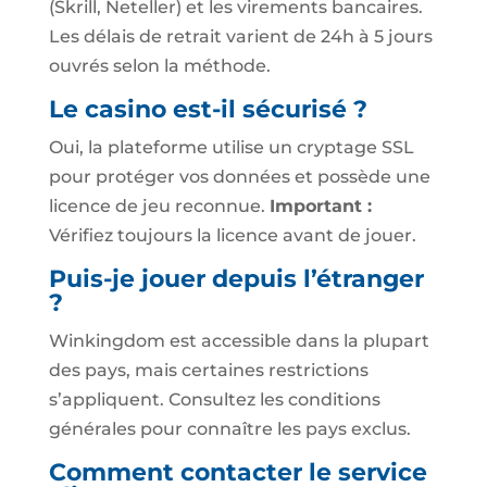
(Skrill, Neteller) et les virements bancaires.
Les délais de retrait varient de 24h à 5 jours
ouvrés selon la méthode.
Le casino est-il sécurisé ?
Oui, la plateforme utilise un cryptage SSL
pour protéger vos données et possède une
licence de jeu reconnue.
Important :
Vérifiez toujours la licence avant de jouer.
Puis-je jouer depuis l’étranger
?
Winkingdom est accessible dans la plupart
des pays, mais certaines restrictions
s’appliquent. Consultez les conditions
générales pour connaître les pays exclus.
Comment contacter le service