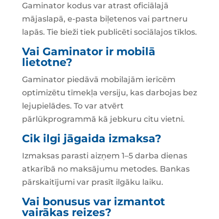
Gaminator kodus var atrast oficiālajā
mājaslapā, e-pasta biļetenos vai partneru
lapās. Tie bieži tiek publicēti sociālajos tīklos.
Vai Gaminator ir mobilā
lietotne?
Gaminator piedāvā mobilajām ierīcēm
optimizētu tīmekļa versiju, kas darbojas bez
lejupielādes. To var atvērt
pārlūkprogrammā kā jebkuru citu vietni.
Cik ilgi jāgaida izmaksa?
Izmaksas parasti aizņem 1–5 darba dienas
atkarībā no maksājumu metodes. Bankas
pārskaitījumi var prasīt ilgāku laiku.
Vai bonusus var izmantot
vairākas reizes?