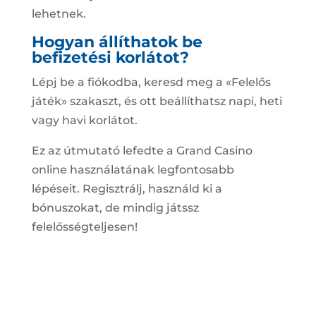
lehetnek.
Hogyan állíthatok be
befizetési korlátot?
Lépj be a fiókodba, keresd meg a «Felelős
játék» szakaszt, és ott beállíthatsz napi, heti
vagy havi korlátot.
Ez az útmutató lefedte a Grand Casino
online használatának legfontosabb
lépéseit. Regisztrálj, használd ki a
bónuszokat, de mindig játssz
felelősségteljesen!