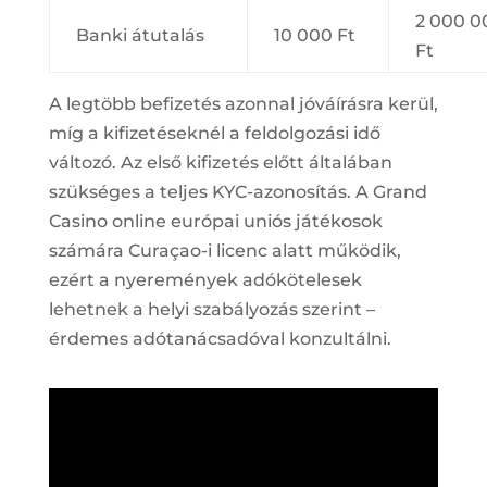
2 000 0
Banki átutalás
10 000 Ft
Ft
A legtöbb befizetés azonnal jóváírásra kerül,
míg a kifizetéseknél a feldolgozási idő
változó. Az első kifizetés előtt általában
szükséges a teljes KYC-azonosítás. A Grand
Casino online európai uniós játékosok
számára Curaçao-i licenc alatt működik,
ezért a nyeremények adókötelesek
lehetnek a helyi szabályozás szerint –
érdemes adótanácsadóval konzultálni.