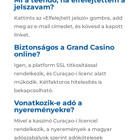
Mi a teendő, ha elfelejtettem a
jelszavam?
Kattints az «Elfelejtett jelszó» gombra, add
meg az e-mail címedet, és kövesd a kapott
linket.
Biztonságos a Grand Casino
online?
Igen, a platform SSL titkosítással
rendelkezik, és Curaçao-i licenc alatt
működik. Kétfaktoros hitelesítés is
bekapcsolható.
Vonatkozik-e adó a
nyereményekre?
Mivel a kaszinó Curaçao-i licencel
rendelkezik, a nyeremények a magyar
adószabályok szerint adókötelesek