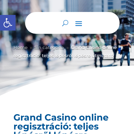
Abrir barra de herramientas
Home
Sin categoría
Grand Casino online
9
9
regisztráció: teljes lépésről lépésre útmutató
Grand Casino online
regisztráció: teljes