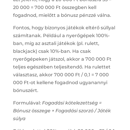
20 000 = 700 000 Ft összegben kell
fogadnod, mielőtt a bónusz pénzzé válna.
Fontos, hogy bizonyos játékok eltérő súllyal
számítanak. Például a nyerőgépek 100%-
ban, míg az asztali játékok (pl. rulett,
blackjack) csak 10%-ban. Ha csak
nyerőgépeken játszol, akkor a 700 000 Ft
teljes egészében teljesítendő. Ha rulettet
választasz, akkor 700 000 Ft / 0,1 = 7 000
000 Ft-ot kellene fogadnod ugyanannyi
bónuszért.
Formulával:
Fogadási kötelezettség =
Bónusz összege × Fogadási szorzó / Játék
súlya