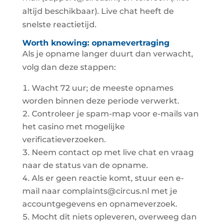
altijd beschikbaar). Live chat heeft de
snelste reactietijd.
Worth knowing: opnamevertraging
Als je opname langer duurt dan verwacht,
volg dan deze stappen:
Wacht 72 uur; de meeste opnames
worden binnen deze periode verwerkt.
Controleer je spam-map voor e-mails van
het casino met mogelijke
verificatieverzoeken.
Neem contact op met live chat en vraag
naar de status van de opname.
Als er geen reactie komt, stuur een e-
mail naar complaints@circus.nl met je
accountgegevens en opnameverzoek.
Mocht dit niets opleveren, overweeg dan