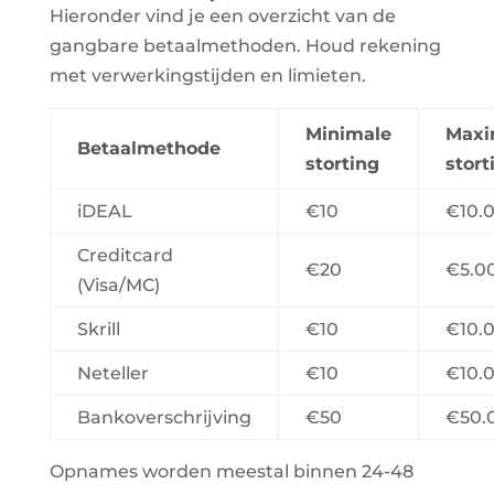
Hieronder vind je een overzicht van de
gangbare betaalmethoden. Houd rekening
met verwerkingstijden en limieten.
Minimale
Maxi
Betaalmethode
storting
stort
iDEAL
€10
€10.
Creditcard
€20
€5.0
(Visa/MC)
Skrill
€10
€10.
Neteller
€10
€10.
Bankoverschrijving
€50
€50.
Opnames worden meestal binnen 24-48