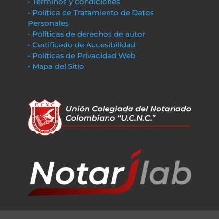
• Términos y condiciones
• Política de Tratamiento de Datos
Personales
• Políticas de derechos de autor
• Certificado de Accesibilidad
• Políticas de Privacidad Web
• Mapa del Sitio