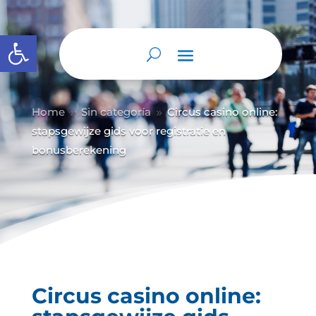
Abrir barra de herramientas
Home
Sin categoría
Circus casino online:
9
9
stapsgewijze gids voor registratie en
bonusberekening
Circus casino online: