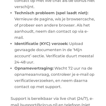
contact op met live chat als de bonus niet
verschijnt.
Technisch probleem (spel laadt niet):
Vernieuw de pagina, wis je browsercache,
of probeer een andere browser. Als het
aanhoudt, neem dan contact op via e-
mail.
Identificatie (KYC) verzoek:
Upload
gevraagde documenten in de ‘Mijn
account’-sectie. Verificatie duurt meestal
24-48 uur.
Opnamevertraging:
Wacht 72 uur na de
opnameaanvraag, controleer je e-mail op
verificatieverzoeken, en neem daarna
contact op met support.
Support is bereikbaar via live chat (24/7), e-
mail (support@circus.nl) en telefoon (niet