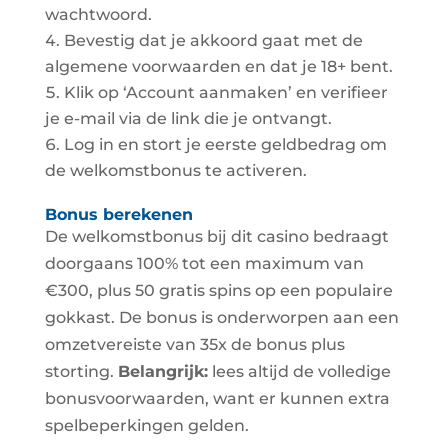
wachtwoord.
Bevestig dat je akkoord gaat met de
algemene voorwaarden en dat je 18+ bent.
Klik op ‘Account aanmaken’ en verifieer
je e-mail via de link die je ontvangt.
Log in en stort je eerste geldbedrag om
de welkomstbonus te activeren.
Bonus berekenen
De welkomstbonus bij dit casino bedraagt
doorgaans 100% tot een maximum van
€300, plus 50 gratis spins op een populaire
gokkast. De bonus is onderworpen aan een
omzetvereiste van 35x de bonus plus
storting.
Belangrijk:
lees altijd de volledige
bonusvoorwaarden, want er kunnen extra
spelbeperkingen gelden.