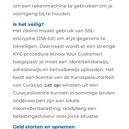
om een rekenmachine te gebruiken om je
voortgang bij te houden.
Is het veilig?
Het casino maakt gebruik van SSL-
encryptie (256-bit) om al je gegevens te
beveiligen. Daarnaast wordt er een strenge
KYC-procedure (Know Your Customer)
toegepast: je moet een identiteitsbewijs,
adresbewijs en betaalbewijs uploaden. Het
bezit een licentie van de Kansspelautoriteit
van Curaçao.
Let op:
winsten uit een
Curaçaolicentie kunnen in sommige landen
onderworpen zijn aan lokale
inkomstenbelasting; raadpleeg een
belastingadviseur over jouw situatie.
Geld storten en opnemen