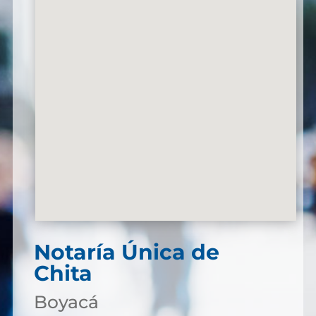
Notaría Única de
Chita
Boyacá