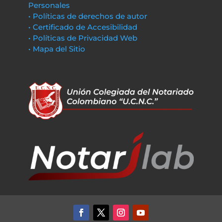
Personales
• Políticas de derechos de autor
• Certificado de Accesibilidad
• Políticas de Privacidad Web
• Mapa del Sitio