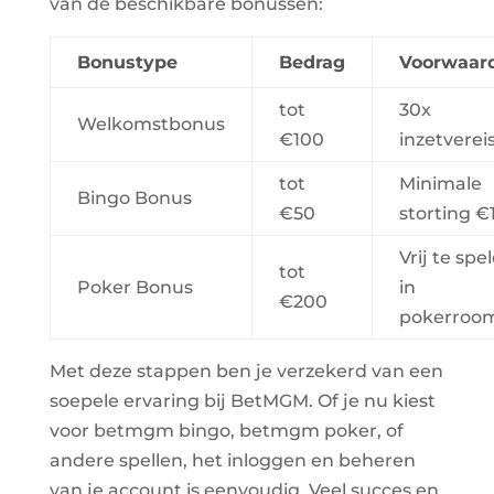
van de beschikbare bonussen:
Bonustype
Bedrag
Voorwaar
tot
30x
Welkomstbonus
€100
inzetverei
tot
Minimale
Bingo Bonus
€50
storting €
Vrij te spe
tot
Poker Bonus
in
€200
pokerroo
Met deze stappen ben je verzekerd van een
soepele ervaring bij BetMGM. Of je nu kiest
voor betmgm bingo, betmgm poker, of
andere spellen, het inloggen en beheren
van je account is eenvoudig. Veel succes en