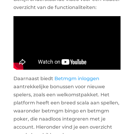
overzicht van de functionaliteiten:
Daarnaast biedt
Betmgm inloggen
aantrekkelijke bonussen voor nieuwe
spelers, zoals een welkomstpakket. Het
platform heeft een breed scala aan spellen,
waaronder betmgm bingo en betmgm
poker, die naadloos integreren met je
account. Hieronder vind je een overzicht