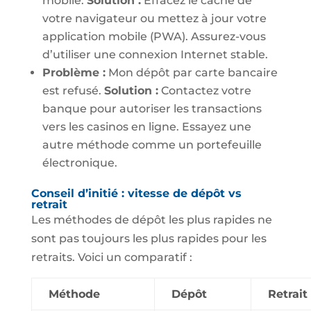
mobile.
Solution :
Effacez le cache de
votre navigateur ou mettez à jour votre
application mobile (PWA). Assurez-vous
d’utiliser une connexion Internet stable.
Problème :
Mon dépôt par carte bancaire
est refusé.
Solution :
Contactez votre
banque pour autoriser les transactions
vers les casinos en ligne. Essayez une
autre méthode comme un portefeuille
électronique.
Conseil d’initié : vitesse de dépôt vs
retrait
Les méthodes de dépôt les plus rapides ne
sont pas toujours les plus rapides pour les
retraits. Voici un comparatif :
Méthode
Dépôt
Retrait