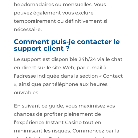
hebdomadaires ou mensuelles. Vous
pouvez également vous exclure
temporairement ou définitivement si
nécessaire.
Comment puis-je contacter le
support client ?
Le support est disponible 24h/24 via le chat
en direct sur le site Web, par e-mail à
l’adresse indiquée dans la section « Contact
», ainsi que par téléphone aux heures
ouvrables.
En suivant ce guide, vous maximisez vos
chances de profiter pleinement de
l’expérience Instant Casino tout en
minimisant les risques. Commencez par la