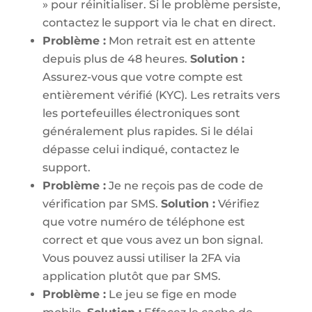
» pour réinitialiser. Si le problème persiste,
contactez le support via le chat en direct.
Problème :
Mon retrait est en attente
depuis plus de 48 heures.
Solution :
Assurez-vous que votre compte est
entièrement vérifié (KYC). Les retraits vers
les portefeuilles électroniques sont
généralement plus rapides. Si le délai
dépasse celui indiqué, contactez le
support.
Problème :
Je ne reçois pas de code de
vérification par SMS.
Solution :
Vérifiez
que votre numéro de téléphone est
correct et que vous avez un bon signal.
Vous pouvez aussi utiliser la 2FA via
application plutôt que par SMS.
Problème :
Le jeu se fige en mode