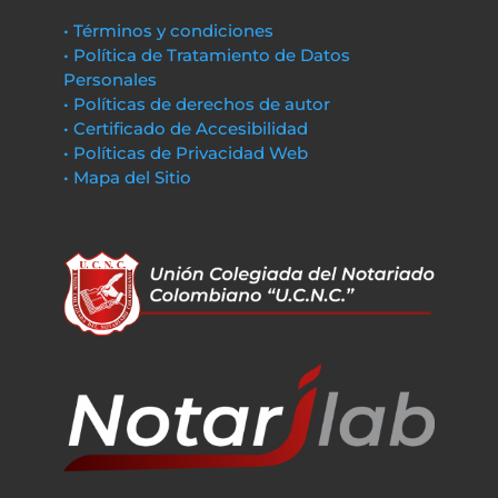
• Términos y condiciones
• Política de Tratamiento de Datos
Personales
• Políticas de derechos de autor
• Certificado de Accesibilidad
• Políticas de Privacidad Web
• Mapa del Sitio