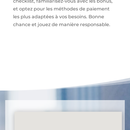
checklist, familiarisez-vous avec les bonus,
et optez pour les méthodes de paiement
les plus adaptées à vos besoins. Bonne
chance et jouez de manière responsable.