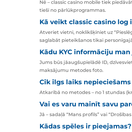
Nē – classic casino mobile tiek piedāvā
tieši no pārlūkprogrammas.
Kā veikt classic casino log 
Atveriet vietni, noklikšķiniet uz “Piesl
saglabāt pieteikšanos tikai personīgajā
Kādu KYC informāciju man 
Jums būs jāaugšupielādē ID, dzīvesvie
maksājumu metodes foto.
Cik ilgs laiks nepieciešam
Atkarībā no metodes – no 1 stundas (kr
Vai es varu mainīt savu par
Jā – sadaļā “Mans profils” vai “Drošības
Kādas spēles ir pieejamas?