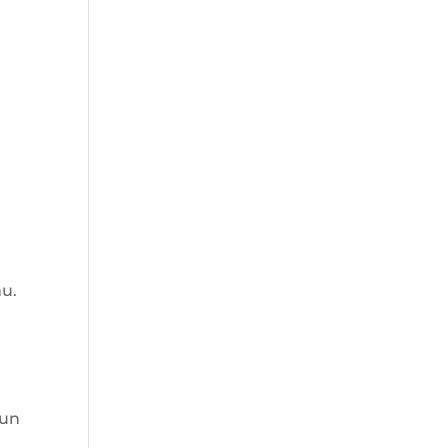
mu.
 un