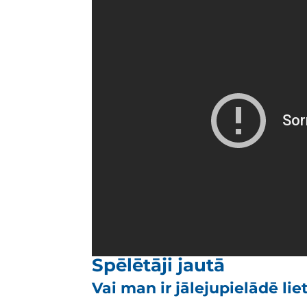
Spēlētāji jautā
Vai man ir jālejupielādē li