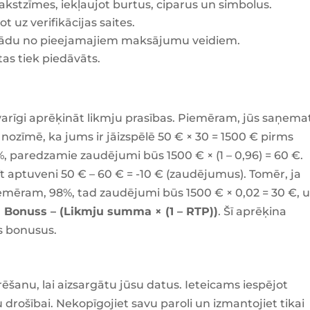
 rakstzīmes, iekļaujot burtus, ciparus un simbolus.
t uz verifikācijas saites.
 kādu no pieejamajiem maksājumu veidiem.
tas tiek piedāvāts.
varīgi aprēķināt likmju prasības. Piemēram, jūs saņema
nozīmē, ka jums ir jāizspēlē 50 € × 30 = 1500 € pirms
%, paredzamie zaudējumi būs 1500 € × (1 – 0,96) = 60 €.
t aptuveni 50 € – 60 € = -10 € (zaudējumus). Tomēr, ja
emēram, 98%, tad zaudējumi būs 1500 € × 0,02 = 30 €, 
 Bonuss – (Likmju summa × (1 – RTP))
. Šī aprēķina
os bonusus.
rēšanu, lai aizsargātu jūsu datus. Ieteicams iespējot
u drošībai. Nekopīgojiet savu paroli un izmantojiet tikai