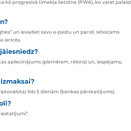
ta kā progresīvā tīmekļa lietotne (PWA), ko varat palais
in?
ēgties” un ievadiet savu e-pastu un paroli. Ieteicams
s ierīcēs.
jāiesniedz?
tas apliecinājums (piemēram, rēķins) un, iespējams,
s izmaksai?
iptovalūta) līdz 5 dienām (bankas pārskaitījums).
oli?
 iestatījumi”.