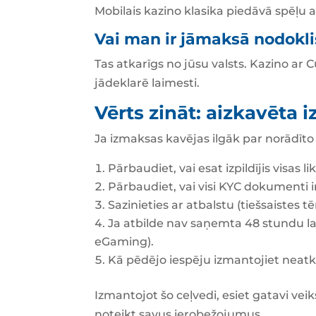
Mobilais kazino klasika piedāvā spēļu 
Vai man ir jāmaksā nodokli
Tas atkarīgs no jūsu valsts. Kazino ar
jādeklarē laimesti.
Vērts zināt: aizkavēta 
Ja izmaksas kavējas ilgāk par norādīto l
Pārbaudiet, vai esat izpildījis visas l
Pārbaudiet, vai visi KYC dokumenti ir
Sazinieties ar atbalstu (tiešsaistes 
Ja atbilde nav saņemta 48 stundu lai
eGaming).
Kā pēdējo iespēju izmantojiet neatk
Izmantojot šo ceļvedi, esiet gatavi veik
noteikt savus ierobežojumus.