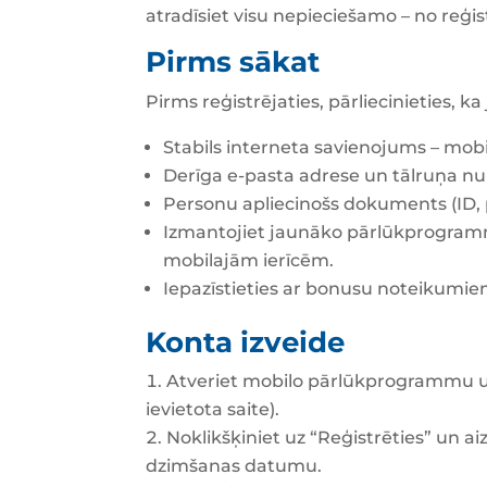
atradīsiet visu nepieciešamo – no reģis
Pirms sākat
Pirms reģistrējaties, pārliecinieties, ka 
Stabils interneta savienojums – mobil
Derīga e-pasta adrese un tālruņa num
Personu apliecinošs dokuments (ID, 
Izmantojiet jaunāko pārlūkprogrammas
mobilajām ierīcēm.
Iepazīstieties ar bonusu noteikumiem
Konta izveide
Atveriet mobilo pārlūkprogrammu u
ievietota saite).
Noklikšķiniet uz “Reģistrēties” un ai
dzimšanas datumu.