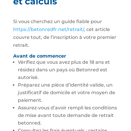
et calculs
Si vous cherchez un guide fiable pour
https://betonredfr.net/retrait/
, cet article
couvre tout, de l’inscription à votre premier
retrait.
Avant de commencer
Vérifiez que vous avez plus de 18 ans et
résidez dans un pays où Betonred est
autorisé.
Préparez une pièce d’identité valide, un
justificatif de domicile et votre moyen de
paiement.
Assurez-vous d’avoir rempli les conditions
de mise avant toute demande de retrait
betonred.
Consultez les frais éventuels : certains