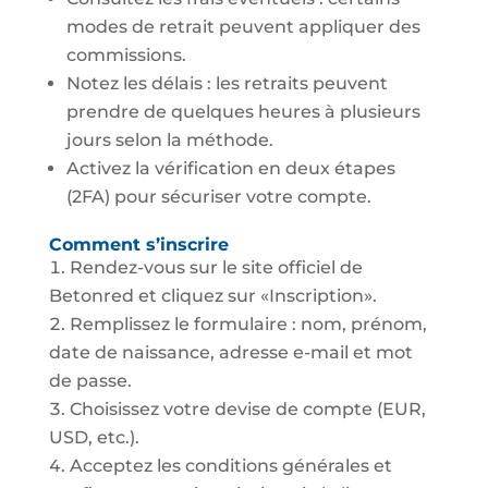
modes de retrait peuvent appliquer des
commissions.
Notez les délais : les retraits peuvent
prendre de quelques heures à plusieurs
jours selon la méthode.
Activez la vérification en deux étapes
(2FA) pour sécuriser votre compte.
Comment s’inscrire
Rendez-vous sur le site officiel de
Betonred et cliquez sur «Inscription».
Remplissez le formulaire : nom, prénom,
date de naissance, adresse e-mail et mot
de passe.
Choisissez votre devise de compte (EUR,
USD, etc.).
Acceptez les conditions générales et