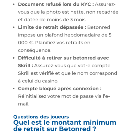
Document refusé lors du KYC :
Assurez-
vous que la photo est nette, non recadrée
et datée de moins de 3 mois.
Limite de retrait dépassée :
Betonred
impose un plafond hebdomadaire de 5
000 €. Planifiez vos retraits en
conséquence.
Difficulté à retirer sur betonred avec
Skrill :
Assurez-vous que votre compte
Skrill est vérifié et que le nom correspond
à celui du casino.
Compte bloqué après connexion :
Réinitialisez votre mot de passe via l’e-
mail.
Questions des joueurs
Quel est le montant minimum
de retrait sur Betonred ?