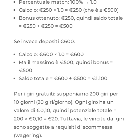
Percentuale match: 100% → 1.0
Calcolo: €250 × 1.0 = €250 (che è ≤ €500)
Bonus ottenuto: €250, quindi saldo totale
= €250 + €250 = €500
Se invece depositi €600:
Calcolo: €600 × 1.0 = €600
Ma il massimo è €500, quindi bonus =
€500
Saldo totale = €600 + €500 = €1.100
Per i giri gratuiti: supponiamo 200 giri per
10 giorni (20 giri/giorno). Ogni giro ha un
valore di €0,10, quindi potenziale totale =
200 × €0,10 = €20. Tuttavia, le vincite dai giri
sono soggette a requisiti di scommessa
(wagering).