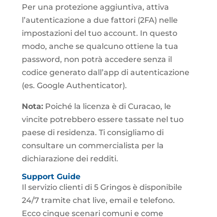
Per una protezione aggiuntiva, attiva
l’autenticazione a due fattori (2FA) nelle
impostazioni del tuo account. In questo
modo, anche se qualcuno ottiene la tua
password, non potrà accedere senza il
codice generato dall’app di autenticazione
(es. Google Authenticator).
Nota:
Poiché la licenza è di Curacao, le
vincite potrebbero essere tassate nel tuo
paese di residenza. Ti consigliamo di
consultare un commercialista per la
dichiarazione dei redditi.
Support Guide
Il servizio clienti di 5 Gringos è disponibile
24/7 tramite chat live, email e telefono.
Ecco cinque scenari comuni e come