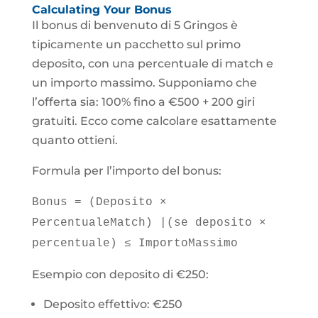
Calculating Your Bonus
Il bonus di benvenuto di 5 Gringos è
tipicamente un pacchetto sul primo
deposito, con una percentuale di match e
un importo massimo. Supponiamo che
l’offerta sia: 100% fino a €500 + 200 giri
gratuiti. Ecco come calcolare esattamente
quanto ottieni.
Formula per l’importo del bonus:
Bonus = (Deposito ×
PercentualeMatch) |(se deposito ×
percentuale) ≤ ImportoMassimo
Esempio con deposito di €250:
Deposito effettivo: €250