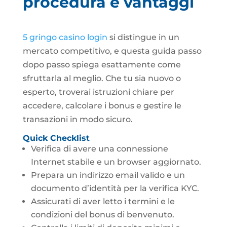
procedura e vantaggi
5 gringo casino login
si distingue in un
mercato competitivo, e questa guida passo
dopo passo spiega esattamente come
sfruttarla al meglio. Che tu sia nuovo o
esperto, troverai istruzioni chiare per
accedere, calcolare i bonus e gestire le
transazioni in modo sicuro.
Quick Checklist
Verifica di avere una connessione
Internet stabile e un browser aggiornato.
Prepara un indirizzo email valido e un
documento d’identità per la verifica KYC.
Assicurati di aver letto i termini e le
condizioni del bonus di benvenuto.