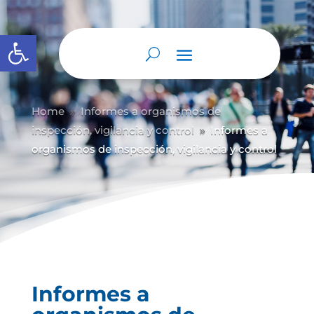
Abrir barra de herramientas
Home
Informes a organismos de
9
inspección, vigilancia y control
Informes a
9
organismos de inspección, vigilancia y control
Informes a